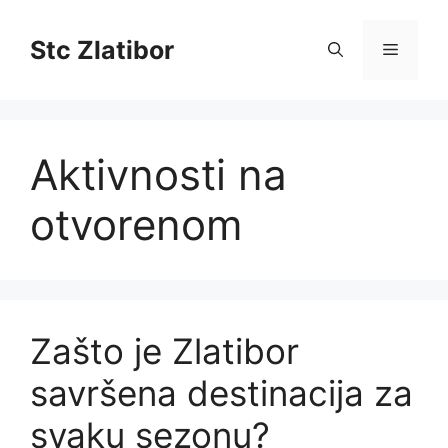
Skip
to
Stc Zlatibor
Menu
content
Aktivnosti na
otvorenom
Zašto je Zlatibor
savršena destinacija za
svaku sezonu?