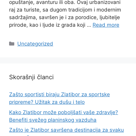
opuštanje, avanturu ili oba. Ovaj urbanizovani
raj za turiste, sa dugom tradicijom i modernim
sadržajima, savršen je i za porodice, ljubitelje
prirode, kao i ljude iz grada koji …
Read more
Categories
Uncategorized
Skorašnji članci
Zašto sportisti biraju Zlatibor za sportske
pripreme? Užitak za dušu i telo
Kako Zlatibor može poboljšati vaše zdravlje?
Benefiti svežeg planinskog vazduha
Zašto je Zlatibor savršena destinacija za svaku